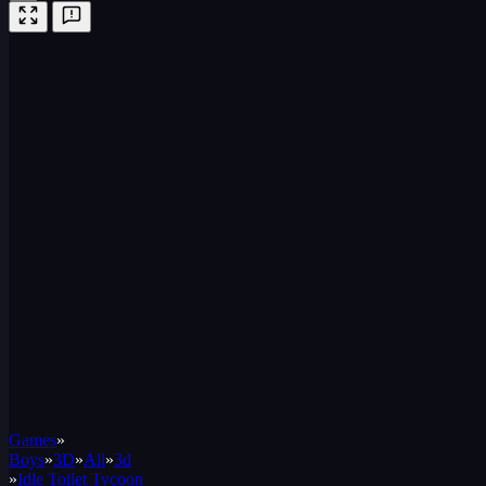
Games
»
Boys
»
3D
»
All
»
3d
»
Idle Toilet Tycoon